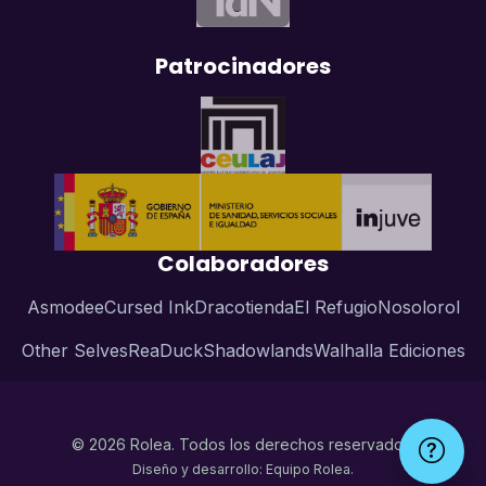
Patrocinadores
Colaboradores
Asmodee
Cursed Ink
Dracotienda
El Refugio
Nosolorol
Other Selves
ReaDuck
Shadowlands
Walhalla Ediciones
© 2026 Rolea. Todos los derechos reservados.
Diseño y desarrollo: Equipo Rolea.