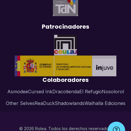
Patrocinadores
Colaboradores
Asmodee
Cursed Ink
Dracotienda
El Refugio
Nosolorol
Other Selves
ReaDuck
Shadowlands
Walhalla Ediciones
© 2026 Rolea. Todos los derechos reservados.