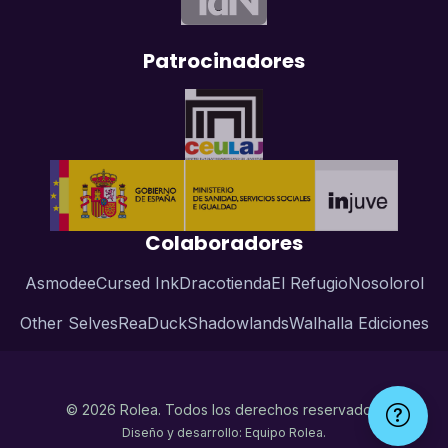
Patrocinadores
Colaboradores
Asmodee
Cursed Ink
Dracotienda
El Refugio
Nosolorol
Other Selves
ReaDuck
Shadowlands
Walhalla Ediciones
© 2026 Rolea. Todos los derechos reservados.
Diseño y desarrollo: Equipo Rolea.