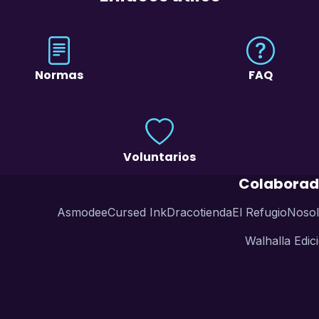
Normas
FAQ
Voluntarios
Colaborad
Asmodee
Cursed Ink
Dracotienda
El Refugio
Nosol
Walhalla Edic