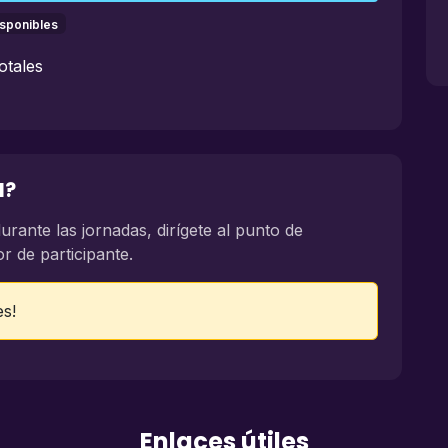
isponibles
otales
l?
urante las jornadas, dirígete al punto de
or de participante.
es!
Enlaces útiles