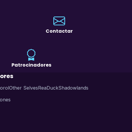
Contactar
Patrocinadores
ores
orol
Other Selves
ReaDuck
Shadowlands
iones