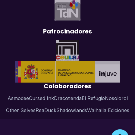
Patrocinadores
Colaboradores
Asmodee
Cursed Ink
Dracotienda
El Refugio
Nosolorol
Other Selves
ReaDuck
Shadowlands
Walhalla Ediciones