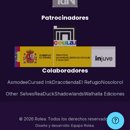
Patrocinadores
Colaboradores
Asmodee
Cursed Ink
Dracotienda
El Refugio
Nosolorol
Other Selves
ReaDuck
Shadowlands
Walhalla Ediciones
© 2026 Rolea. Todos los derechos reservados.
Diseño y desarrollo: Equipo Rolea.