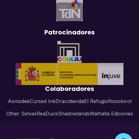
Patrocinadores
Colaboradores
Asmodee
Cursed Ink
Dracotienda
El Refugio
Nosolorol
Other Selves
ReaDuck
Shadowlands
Walhalla Ediciones