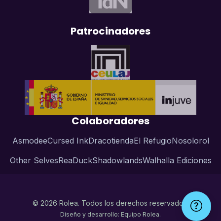
Patrocinadores
Colaboradores
Asmodee
Cursed Ink
Dracotienda
El Refugio
Nosolorol
Other Selves
ReaDuck
Shadowlands
Walhalla Ediciones
© 2026 Rolea. Todos los derechos reservados.
Diseño y desarrollo: Equipo Rolea.