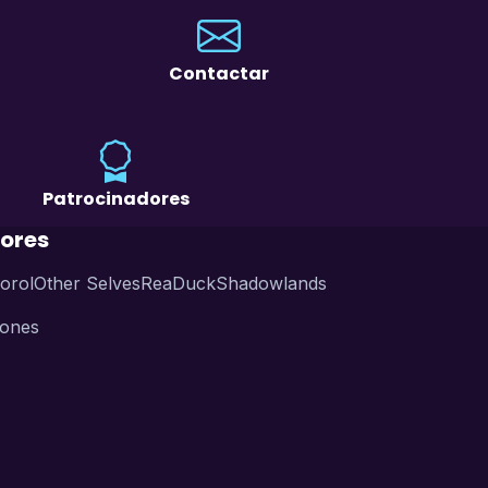
Contactar
Patrocinadores
ores
orol
Other Selves
ReaDuck
Shadowlands
iones