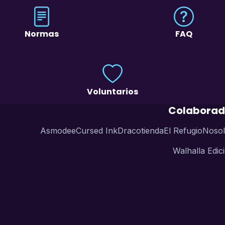
Normas
FAQ
Voluntarios
Colaborad
Asmodee
Cursed Ink
Dracotienda
El Refugio
Nosol
Walhalla Edic