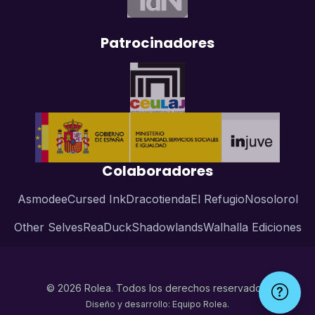
Patrocinadores
Colaboradores
Asmodee
Cursed Ink
Dracotienda
El Refugio
Nosolorol
Other Selves
ReaDuck
Shadowlands
Walhalla Ediciones
© 2026 Rolea. Todos los derechos reservados.
Diseño y desarrollo: Equipo Rolea.