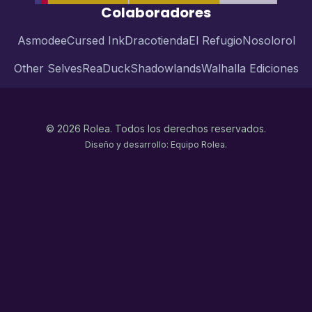
Colaboradores
Asmodee
Cursed Ink
Dracotienda
El Refugio
Nosolorol
Other Selves
ReaDuck
Shadowlands
Walhalla Ediciones
© 2026 Rolea. Todos los derechos reservados.
Diseño y desarrollo: Equipo Rolea.